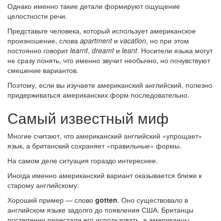
Однако именно такие детали формируют ощущение
целостности речи.
Представьте человека, который использует американское
произношение, слова
apartment
и
vacation
, но при этом
постоянно говорит
learnt
,
dreamt
и
leant
. Носители языка могут
не сразу понять, что именно звучит необычно, но почувствуют
смешение вариантов.
Поэтому, если вы изучаете американский английский, полезно
придерживаться американских форм последовательно.
Самый известный миф
Многие считают, что американский английский «упрощает»
язык, а британский сохраняет «правильные» формы.
На самом деле ситуация гораздо интереснее.
Иногда именно американский вариант оказывается ближе к
старому английскому.
Хороший пример — слово
gotten
. Оно существовало в
английском языке задолго до появления США. Британцы
постепенно перестали его использовать, а американцы